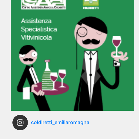
coldiretti_emiliaromagna