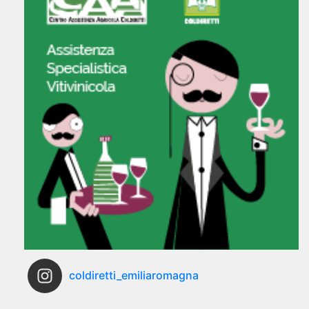
coldiretti_emiliaromagna